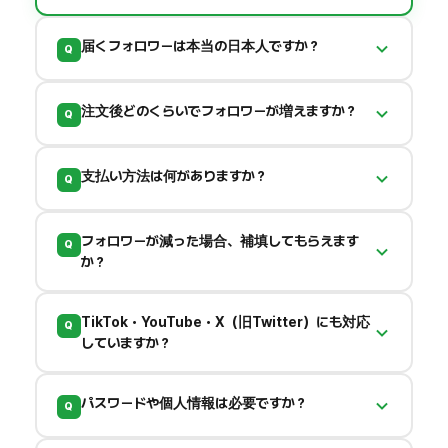
届くフォロワーは本当の日本人ですか？
Q
「日本人フォロワー」プランでは、日本語でアクテ
注文後どのくらいでフォロワーが増えますか？
Q
ィブに活動するアカウントからのフォローをお届
けします。エンゲージメント率の維持を意識した
お支払い確認後、最短30分から配送を開始しま
品質管理を行っています。
支払い方法は何がありますか？
Q
す。基本的に即日対応です。大口注文は数日かけ
て段階的に配送する場合もあります。
PayPay・銀行振込・PayPal
に対応しています。
フォロワーが減った場合、補填してもらえます
Q
クレジットカードはPayPal経由でご利用可能で
か？
す。
はい、
フォロワー補填保証
を提供しています。一
TikTok・YouTube・X（旧Twitter）にも対応
Q
定期間内に減少した場合、無償で補填対応いたし
していますか？
ます。条件はプランにより異なります。
はい。
Instagram・TikTok・YouTube・X・
パスワードや個人情報は必要ですか？
Q
Threads・Facebook
など主要SNS全般に対応
しています。