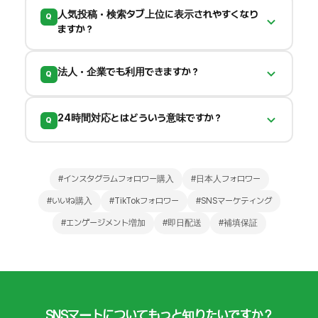
パスワードは一切不要です。
必要なのは
人気投稿・検索タブ上位に表示されやすくなり
Q
Instagramのユーザー名のみです。安心してご利
ますか？
用ください。
フォロワー数に加え、
いいね・保存・コメント
な
法人・企業でも利用できますか？
Q
どのエンゲージメントを高めることが人気投稿ラ
ンクインに重要です。SNSマートでは総合的な
はい、
法人・企業・インフルエンサー
の方々にも
SNS成長をサポートします。
24時間対応とはどういう意味ですか？
Q
多数ご利用いただいています。大口・法人向けカ
スタムプランはLINEサポートまでご相談くださ
24時間365日
ご注文・LINEサポートに対応してい
い。
ます。深夜・早朝を問わず、お好きなタイミング
#インスタグラムフォロワー購入
#日本人フォロワー
でご利用いただけます。
#いいね購入
#TikTokフォロワー
#SNSマーケティング
#エンゲージメント増加
#即日配送
#補填保証
SNSマートについてもっと知りたいですか？