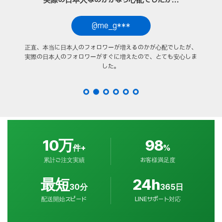
実際の日本人なのかかなり心配でしたが...
@me_g***
正直、本当に日本人のフォロワーが増えるのかが心配でしたが、
実際の日本人のフォロワーがすぐに増えたので、とても安心しま
した。
10万
98
件+
%
累計ご注文実績
お客様満足度
最短
24h
30分
365日
配送開始スピード
LINEサポート対応