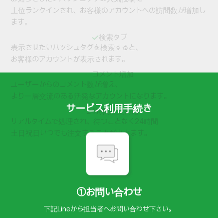
上位ランクインされ、お客様のアカウントへの訪問数が増加し
ます。
検索タブ
表示させたいハッシュタグを検索すると、
お客様のアカウントが表示されます。
コメント増加
ユーザーからのコメント数が増え、
より一層交流のある活発なアカウントになります。
サービス利用手続き
24時間注文対応
リアルタイムで処理され、待つことなく24時間
土日祝日いつでも注文することが出来ます。
①お問い合わせ
下記Lineから担当者へお問い合わせ下さい。